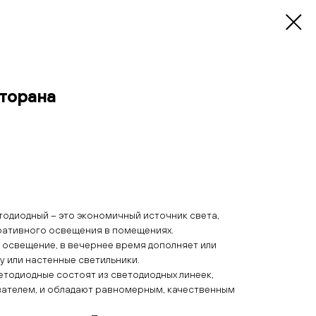
торана
тодиодный – это экономичный источник света,
ративного освещения в помещениях.
 освещение, в вечернее время дополняет или
 или настенные светильники.
етодиодные состоят из светодиодных линеек,
ателем, и обладают равномерным, качественным