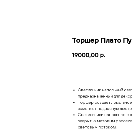
Торшер Плато Пу
р.
19000,00
Добавить в корзину
Светильник напольный све
предназначенный для деко
Торшер создает локальное
заменяет подвесную люстру
Светильники напольные св
закрытых матовым рассеив
световым потоком.