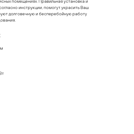
исных помещениях. Правильная установка и
согласно инструкции, помогут украсить Ваш
ируют долговечную и бесперебойную работу
ования.
К
см
Вт